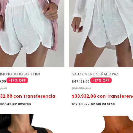
KIMONO BOHO SOFT PINK
SALE! KIMONO SOÑADO PAZ
-
17
%
OFF
-
17
%
OFF
9,00
$47.129,00
0,00
$56.990,00
932,88
con
Transferencia
$33.932,88
con
Transferen
.927,42
sin interés
12
x
$3.927,42
sin interés