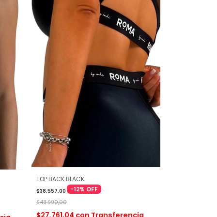
TOP BACK BLACK
-
12
%
OFF
$38.557,00
$43.990,00
$27.761,04
con
Transferencia