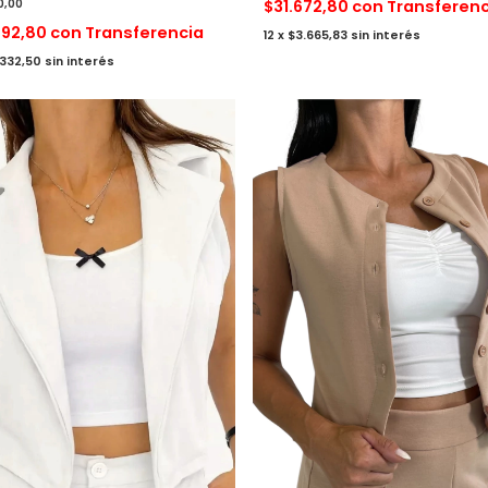
0,00
$31.672,80
con
Transferenc
792,80
con
Transferencia
12
x
$3.665,83
sin interés
.332,50
sin interés