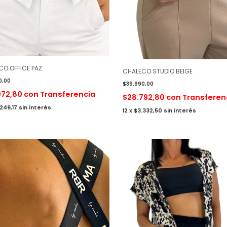
CO OFFICE PAZ
CHALECO STUDIO BEIGE
0,00
$39.990,00
072,80
con
Transferencia
$28.792,80
con
Transferen
249,17
sin interés
12
x
$3.332,50
sin interés