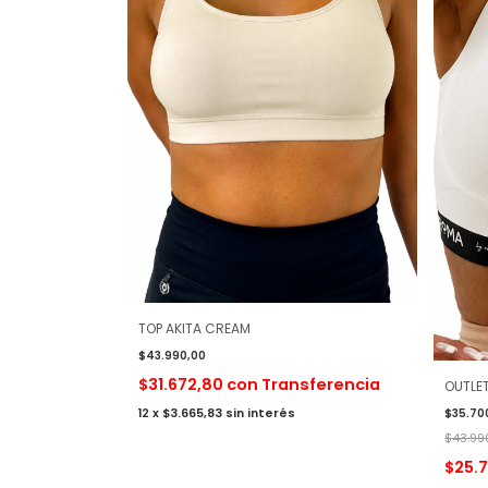
TOP AKITA CREAM
$43.990,00
$31.672,80
con
Transferencia
OUTLE
12
x
$3.665,83
sin interés
$35.70
$43.99
$25.