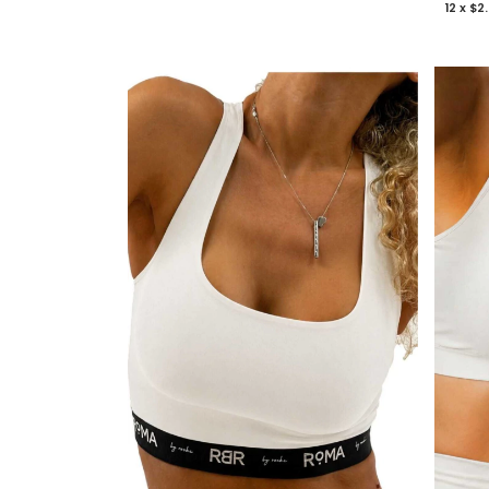
12
x
$2