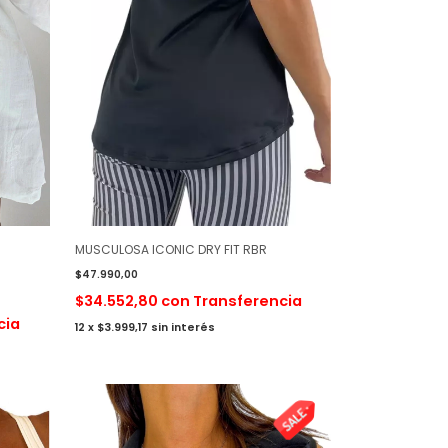
MUSCULOSA ICONIC DRY FIT RBR
$47.990,00
$34.552,80
con
Transferencia
cia
12
x
$3.999,17
sin interés