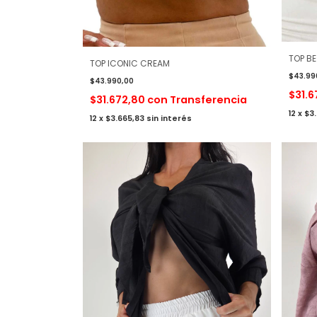
TOP B
TOP ICONIC CREAM
$43.99
$43.990,00
$31.
$31.672,80
con
Transferencia
12
x
$3
12
x
$3.665,83
sin interés