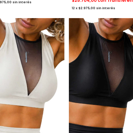
$25.704,00
con
Transferen
.975,00
sin interés
12
x
$2.975,00
sin interés