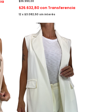
ia
$36.990,00
$26.632,80
con
Transferencia
12
x
$3.082,50
sin interés