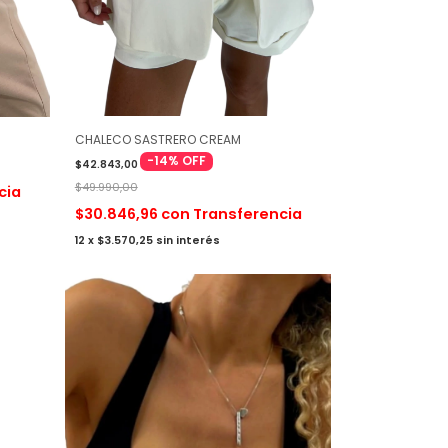
CHALECO SASTRERO CREAM
-
14
%
OFF
$42.843,00
$49.990,00
cia
$30.846,96
con
Transferencia
12
x
$3.570,25
sin interés