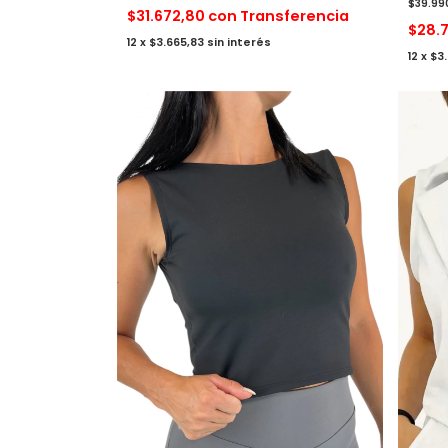
$39.99
$31.672,80
con
Transferencia
$28.
12
x
$3.665,83
sin interés
12
x
$3