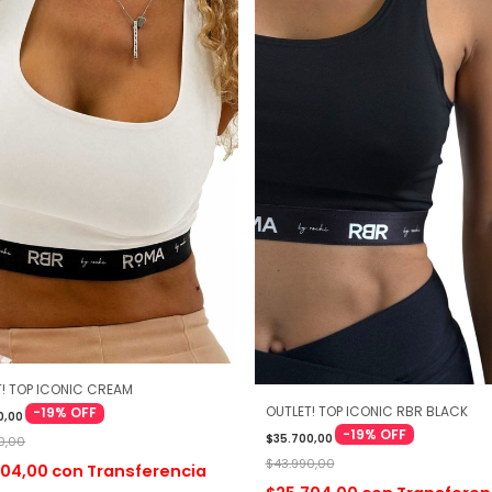
T! TOP ICONIC CREAM
OUTLET! TOP ICONIC RBR BLACK
-
19
%
OFF
0,00
-
19
%
OFF
$35.700,00
0,00
$43.990,00
704,00
con
Transferencia