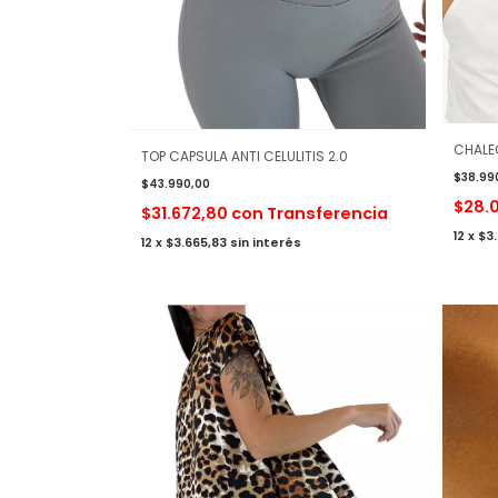
CHALE
TOP CAPSULA ANTI CELULITIS 2.0
$38.99
$43.990,00
$28.
$31.672,80
con
Transferencia
12
x
$3.
12
x
$3.665,83
sin interés