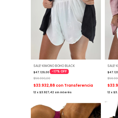
SALE! 
SALE! KIMONO BOHO BLACK
-
17
%
OFF
$47.12
$47.129,00
$56.99
$56.990,00
$33.
$33.932,88
con
Transferencia
12
x
$3
12
x
$3.927,42
sin interés