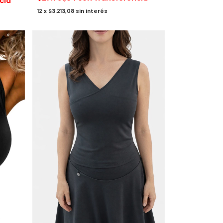
cia
12
x
$3.213,08
sin interés