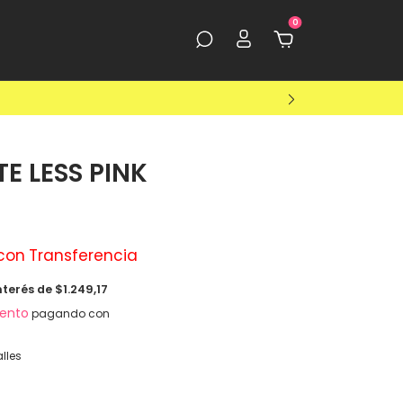
0
E LESS PINK
con
Transferencia
nterés de
$1.249,17
ento
pagando con
lles