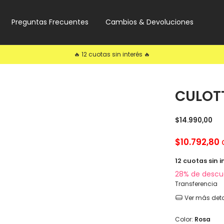
Preguntas Frecuentes
Cambios & Devoluciones
🔥 12 cuotas sin interés 🔥
CULOTT
$14.990,00
$10.792,80
12
cuotas sin i
28% de descu
Transferencia
Ver más deta
Color:
Rosa