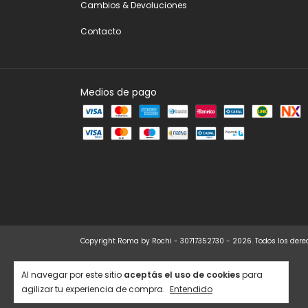
Cambios & Devoluciones
Contacto
Medios de pago
Copyright Roma by Rochi - 30717352730 - 2026. Todos los dere
Al navegar por este sitio
aceptás el uso de cookies
para
agilizar tu experiencia de compra.
Entendido