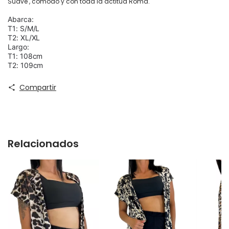
Suave , cómodo y con toda la actitud Roma.
Abarca:
T1: S/M/L
T2: XL/XL
Largo:
T1: 108cm
T2: 109cm
Compartir
Relacionados