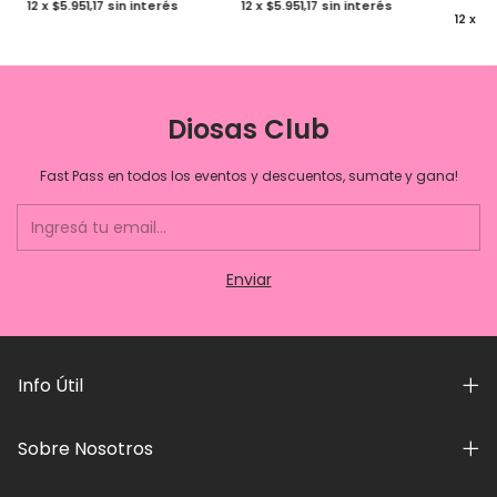
12
x
$5.951,17
sin interés
12
x
$5.951,17
sin interés
12
x
$6
Diosas Club
Fast Pass en todos los eventos y descuentos, sumate y gana!
Info Útil
Sobre Nosotros