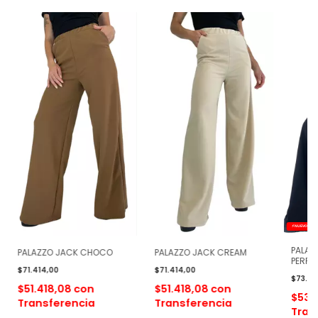
⚡ NUEVO ING
PALAZ
PALAZZO JACK CHOCO
PALAZZO JACK CREAM
PERFE
$71.414,00
$71.414,00
$73.99
$51.418,08
con
$51.418,08
con
$53.
Transferencia
Transferencia
Tran