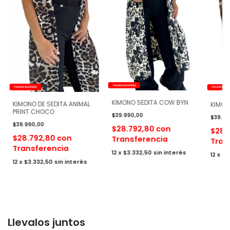
⚡ NUEVO INGRESO
⚡ NUEVO INGRESO
⚡ NUEVO ING
KIMONO SEDITA COW BYN
KIMONO DE SEDITA ANIMAL
KIMON
PRINT CHOCO
$39.990,00
$39.99
$39.990,00
$28.792,80
con
$28.
$28.792,80
con
Transferencia
Tran
Transferencia
12
x
$3.332,50
sin interés
12
x
$3
12
x
$3.332,50
sin interés
Llevalos juntos