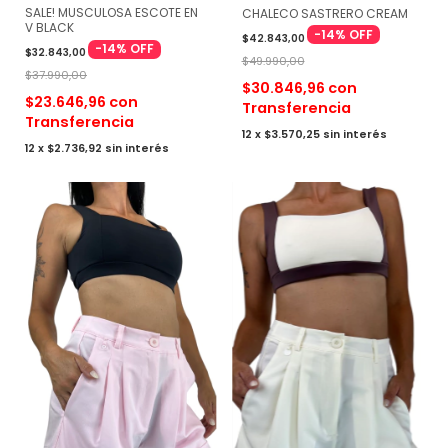
SALE! MUSCULOSA ESCOTE EN
CHALECO SASTRERO CREAM
V BLACK
-
14
%
OFF
$42.843,00
-
14
%
OFF
$32.843,00
$49.990,00
$37.990,00
$30.846,96
con
$23.646,96
con
Transferencia
Transferencia
12
x
$3.570,25
sin interés
12
x
$2.736,92
sin interés