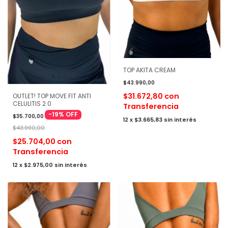
TOP AKITA CREAM
$43.990,00
$31.672,80
con
OUTLET! TOP MOVE FIT ANTI
CELULITIS 2.0
Transferencia
-
19
%
OFF
$35.700,00
12
x
$3.665,83
sin interés
$43.990,00
$25.704,00
con
Transferencia
12
x
$2.975,00
sin interés