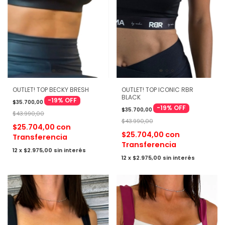
OUTLET! TOP ICONIC RBR
OUTLET! TOP BECKY BRESH
BLACK
-
19
%
OFF
$35.700,00
-
19
%
OFF
$35.700,00
$43.990,00
$43.990,00
$25.704,00
con
$25.704,00
con
Transferencia
Transferencia
12
x
$2.975,00
sin interés
12
x
$2.975,00
sin interés