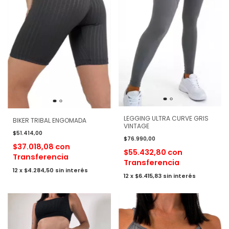
LEGGING ULTRA CURVE GRIS
BIKER TRIBAL ENGOMADA
VINTAGE
$51.414,00
$76.990,00
$37.018,08
con
$55.432,80
con
Transferencia
Transferencia
12
x
$4.284,50
sin interés
12
x
$6.415,83
sin interés