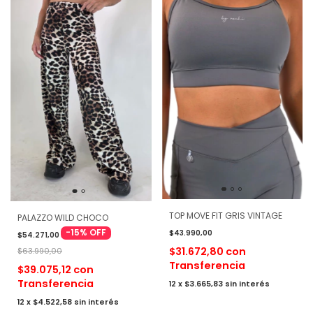
TOP MOVE FIT GRIS VINTAGE
PALAZZO WILD CHOCO
-
15
%
OFF
$43.990,00
$54.271,00
$31.672,80
con
$63.990,00
Transferencia
$39.075,12
con
Transferencia
12
x
$3.665,83
sin interés
12
x
$4.522,58
sin interés