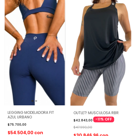
LEGGING MODELADORA FIT
OUTLET! MUSCULOSA RBR
AZUL URBANO
-
11
%
OFF
$42.843,00
$75.700,00
$47.990,00
$54.504,00
con
$30.846,96
con