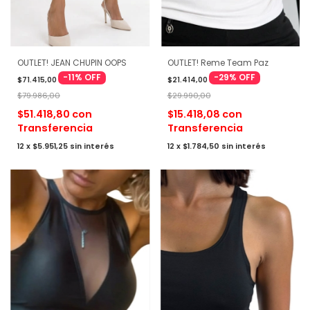
OUTLET! JEAN CHUPIN OOPS
OUTLET! Reme Team Paz
-
11
%
OFF
-
29
%
OFF
$71.415,00
$21.414,00
$79.986,00
$29.990,00
$51.418,80
con
$15.418,08
con
Transferencia
Transferencia
12
x
$5.951,25
sin interés
12
x
$1.784,50
sin interés