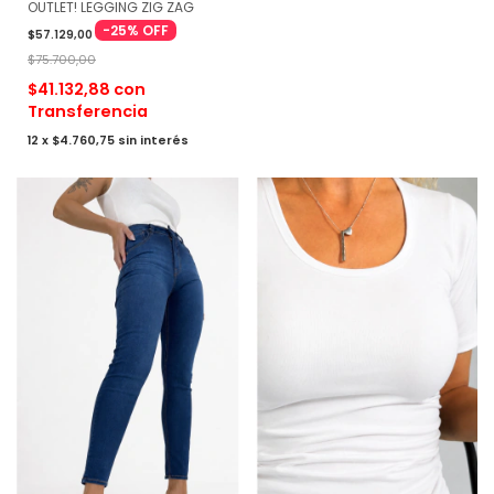
OUTLET! LEGGING ZIG ZAG
-
25
%
OFF
$57.129,00
$75.700,00
$41.132,88
con
Transferencia
12
x
$4.760,75
sin interés