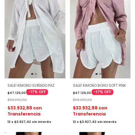
SALE! KIMONO SOÑADO PAZ
SALE! KIMONO BOHO SOFT PINK
-
17
%
OFF
-
17
%
OFF
$47.129,00
$47.129,00
$56.990,00
$56.990,00
$33.932,88
con
$33.932,88
con
Transferencia
Transferencia
12
x
$3.927,42
sin interés
12
x
$3.927,42
sin interés