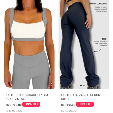
OUTLET! CALZA RECTA RBR
OUTLET! TOP SQUARE CREAM-
DRYFIT
GRIS VINTAGE
-
18
%
OFF
-
19
%
OFF
$61.491,00
$35.700,00
$74.990,00
$43.990,00