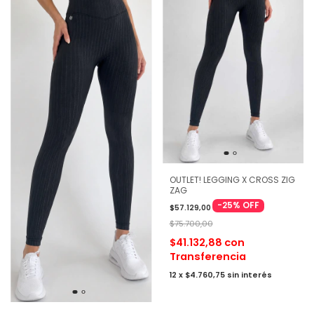
OUTLET! LEGGING X CROSS ZIG
ZAG
-
25
%
OFF
$57.129,00
$75.700,00
$41.132,88
con
Transferencia
12
x
$4.760,75
sin interés