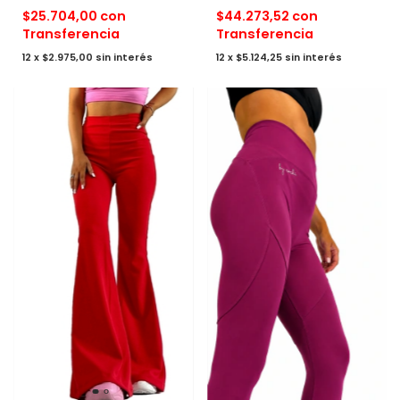
$44.273,52
con
$25.704,00
con
Transferencia
Transferencia
12
x
$5.124,25
sin interés
12
x
$2.975,00
sin interés