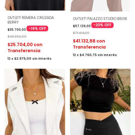
OUTLET! REMERA CRUZADA
OUTLET! PALAZZO STUDIO BEIGE
BERRY
-
20
%
OFF
$57.129,00
-
19
%
OFF
$35.700,00
$71.414,00
$43.990,00
$41.132,88
con
$25.704,00
con
Transferencia
Transferencia
12
x
$4.760,75
sin interés
12
x
$2.975,00
sin interés