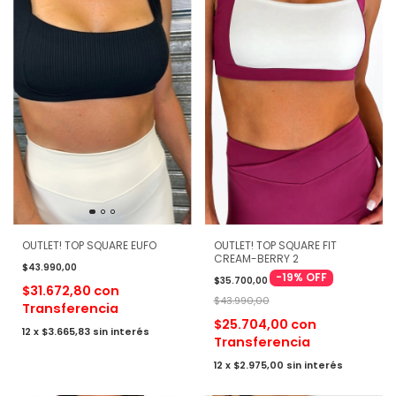
OUTLET! TOP SQUARE EUFO
OUTLET! TOP SQUARE FIT
CREAM-BERRY 2
$43.990,00
-
19
%
OFF
$35.700,00
$31.672,80
con
$43.990,00
Transferencia
$25.704,00
con
12
x
$3.665,83
sin interés
Transferencia
12
x
$2.975,00
sin interés