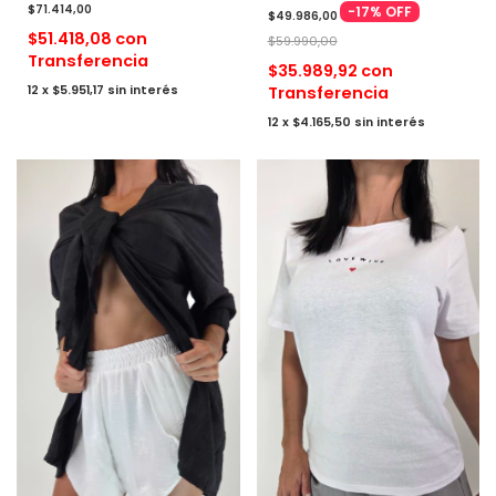
$71.414,00
-
17
%
OFF
$49.986,00
$51.418,08
con
$59.990,00
Transferencia
$35.989,92
con
Transferencia
12
x
$5.951,17
sin interés
12
x
$4.165,50
sin interés