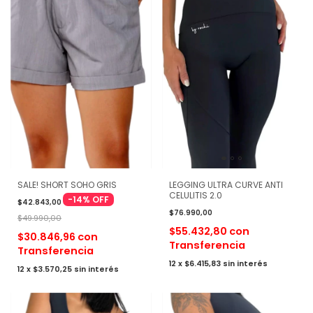
SALE! SHORT SOHO GRIS
LEGGING ULTRA CURVE ANTI
CELULITIS 2.0
-
14
%
OFF
$42.843,00
$76.990,00
$49.990,00
$55.432,80
con
$30.846,96
con
Transferencia
Transferencia
12
x
$6.415,83
sin interés
12
x
$3.570,25
sin interés