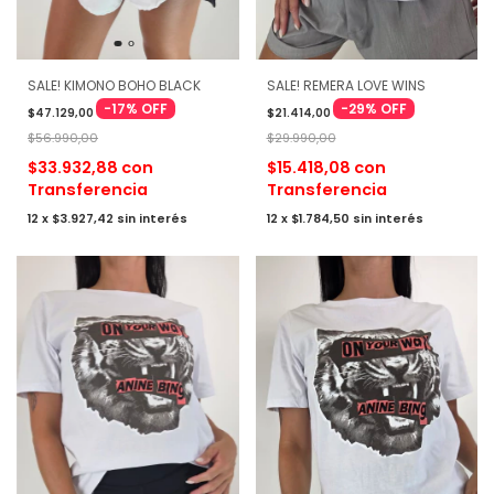
SALE! REMERA LOVE WINS
SALE! KIMONO BOHO BLACK
-
29
%
OFF
-
17
%
OFF
$21.414,00
$47.129,00
$29.990,00
$56.990,00
$15.418,08
con
$33.932,88
con
Transferencia
Transferencia
12
x
$1.784,50
sin interés
12
x
$3.927,42
sin interés