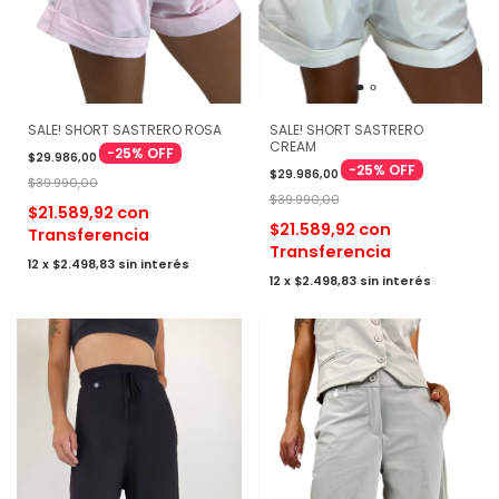
SALE! SHORT SASTRERO ROSA
SALE! SHORT SASTRERO
CREAM
-
25
%
OFF
$29.986,00
-
25
%
OFF
$29.986,00
$39.990,00
$39.990,00
$21.589,92
con
$21.589,92
con
Transferencia
Transferencia
12
x
$2.498,83
sin interés
12
x
$2.498,83
sin interés