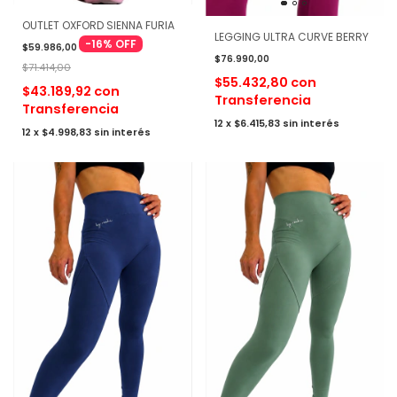
OUTLET OXFORD SIENNA FURIA
LEGGING ULTRA CURVE BERRY
-
16
%
OFF
$59.986,00
$76.990,00
$71.414,00
$55.432,80
con
$43.189,92
con
Transferencia
Transferencia
12
x
$6.415,83
sin interés
12
x
$4.998,83
sin interés