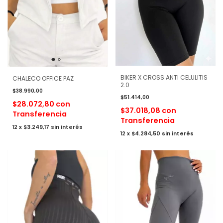
BIKER X CROSS ANTI CELULITIS
CHALECO OFFICE PAZ
2.0
$38.990,00
$51.414,00
$28.072,80
con
$37.018,08
con
Transferencia
Transferencia
12
x
$3.249,17
sin interés
12
x
$4.284,50
sin interés