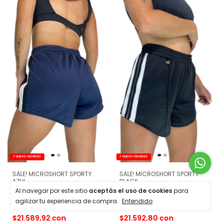
⚡ NUEVO INGRESO
⚡ NUEVO INGRESO
SALE! MICROSHORT SPORTY
SALE! MICROSHORT SPORTY
AZUL
BLACK
Al navegar por este sitio
aceptás el uso de cookies
para
-
21
%
OFF
-
16
%
OFF
$29.986,00
$29.990,00
agilizar tu experiencia de compra.
Entendido
$37.990,00
$35.715,00
$21.589,92
con
$21.592,80
con