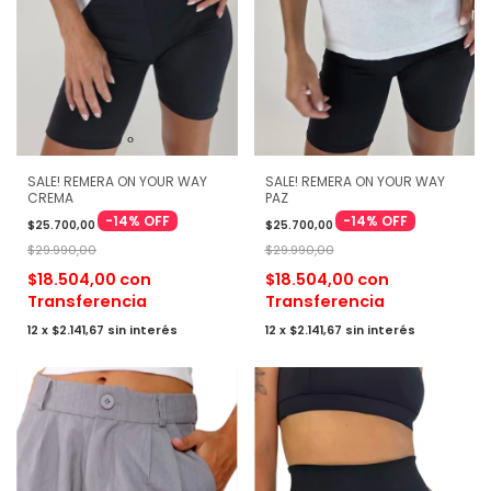
SALE! REMERA ON YOUR WAY
SALE! REMERA ON YOUR WAY
CREMA
PAZ
-
14
%
OFF
-
14
%
OFF
$25.700,00
$25.700,00
$29.990,00
$29.990,00
$18.504,00
con
$18.504,00
con
Transferencia
Transferencia
12
x
$2.141,67
sin interés
12
x
$2.141,67
sin interés